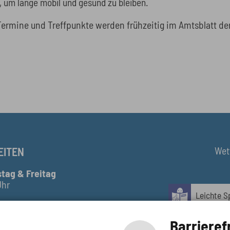
n, um lange mobil und gesund zu bleiben.
e Termine und Treffpunkte werden frühzeitig im Amtsblatt d
Wett
EITEN
tag & Freitag
Uhr
Leichte S
Barrieref
Gebärden
hr