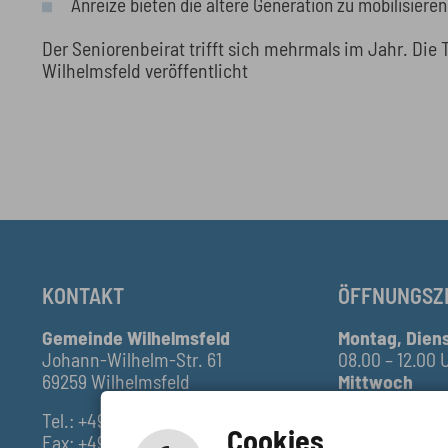
Anreize bieten die ältere Generation zu mobilisiere
Der Seniorenbeirat trifft sich mehrmals im Jahr. Di
Wilhelmsfeld veröffentlicht
KONTAKT
ÖFFNUNGSZ
Gemeinde Wilhelmsfeld
Montag, Diens
Johann-Wilhelm-Str. 61
08.00 – 12.00 
69259 Wilhelmsfeld
Mittwoch
geschlossen
Tel.: +49 (0) 6220 509-0
Donnerstag
Cookies
Fax: +49 (0) 6220 509-35
13.00 – 17.30 U