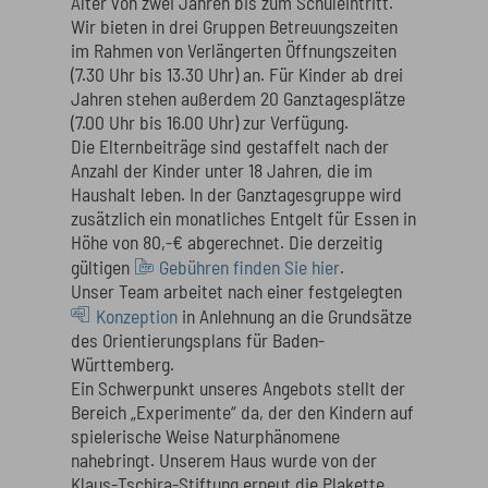
Alter von zwei Jahren bis zum Schuleintritt.
Wir bieten in drei Gruppen Betreuungszeiten
im Rahmen von Verlängerten Öffnungszeiten
(7.30 Uhr bis 13.30 Uhr) an. Für Kinder ab drei
Jahren stehen außerdem 20 Ganztagesplätze
(7.00 Uhr bis 16.00 Uhr) zur Verfügung.
Die Elternbeiträge sind gestaffelt nach der
Anzahl der Kinder unter 18 Jahren, die im
Haushalt leben. In der Ganztagesgruppe wird
zusätzlich ein monatliches Entgelt für Essen in
Höhe von 80,-€ abgerechnet. Die derzeitig
gültigen
Gebühren finden Sie hier
.
Unser Team arbeitet nach einer festgelegten
Konzeption
in Anlehnung an die Grundsätze
des Orientierungsplans für Baden-
Württemberg.
Ein Schwerpunkt unseres Angebots stellt der
Bereich „Experimente“ da, der den Kindern auf
spielerische Weise Naturphänomene
nahebringt. Unserem Haus wurde von der
Klaus-Tschira-Stiftung erneut die Plakette