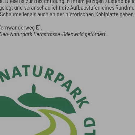
e. Diese ist zur Besichtigung in ihrem jetzigen Zustand bel
elegt und veranschaulicht die Aufbaustufen eines Rundmeil
haumeiler als auch an der historischen Kohlplatte geben 
 Fernwanderweg E1.
s Geo-Naturpark Bergstrasse-Odenwald gefördert.