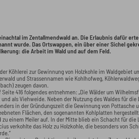
inachtal im Zentallmendwald an. Die Erlaubnis dafür erte
nannt wurde. Das Ortswappen, ein über einer Sichel gekre
lkerung: die Arbeit im Wald und auf dem Feld.
er Köhlerei zur Gewinnung von Holzkohle im Waldgebiet u
erwald und Strassennamen wie Kohlhofweg, Köhlerwaldweg
enbach) zeugen davon.
Seite 416 folgendes entnehmen: „Die Wälder um Wilhelmsfe
ant und als Viehweide. Neben der Nutzung des Waldes für di
nders in der Gründungszeit die Gewinnung von Pottasche u
geebneten Flächen, den sogenannten Kohlplatten hergestellt
zu einem Meiler auf. In der Mitte blieb ein Schacht für die L
cius verkohlte das Holz zu Holzkohle, die besonders von Sc
rde.“