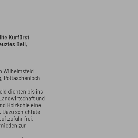
ilte Kurfürst
uztes Beil,
m Wilhelmsfeld
, Pottaschenloch
ld dienten bis ins
e Landwirtschaft und
nd Holzkohle eine
. Dazu schichtete
uftzufuhr frei.
hmieden zur