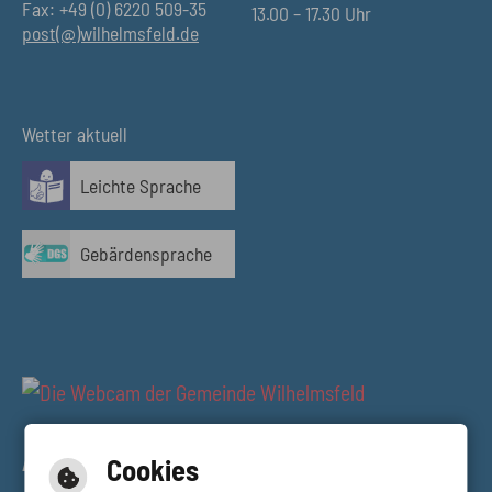
Fax: +49 (0) 6220 509-35
13.00 – 17.30 Uhr
post(@)wilhelmsfeld.de
Wetter aktuell
Leichte Sprache
Gebärdensprache
AUSBLICK RESTAURANT TALBLICK
Cookies