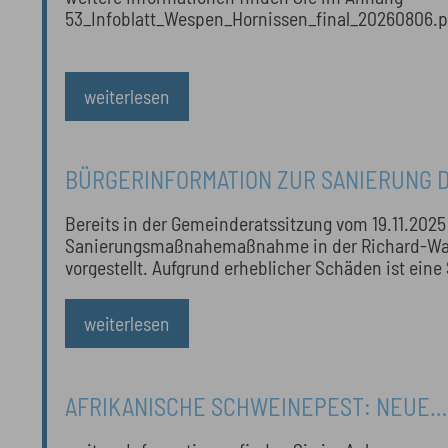
NATURSCHUTZBEHÖRDE INFORMIERT UN
53_Infoblatt_Wespen_Hornissen_final_20260806.p
MERKBLATT ZUM DOWNLOAD BEREIT
weiterlesen
BÜRGERINFORMATION ZUR SANIERUNG 
WAGNER STRASSE
Bereits in der Gemeinderatssitzung vom 19.11.2025
Sanierungsmaßnahemaßnahme in der Richard-Wa
vorgestellt. Aufgrund erheblicher Schäden ist ein
notwendig. Die Maßnahme liegt in der Gebietskuli
Landessanierungsprogramms II. Dadurch besteht d
weiterlesen
Fördermittel in Anspruch zu nehmen. Für die Ma
zwischenzeitlich eine Baufirma beauftragt.
AFRIKANISCHE SCHWEINEPEST: NEUE
ALLGEMEINVERFÜGUNG BESAGT, DASS I