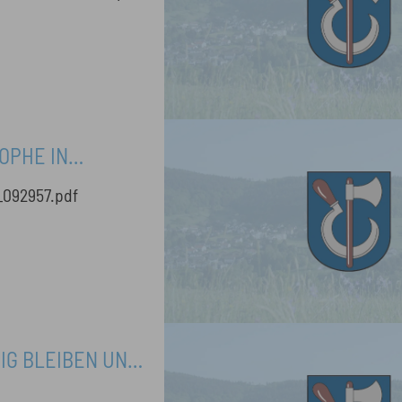
OPHE IN
_092957.pdf
IG BLEIBEN UND
E