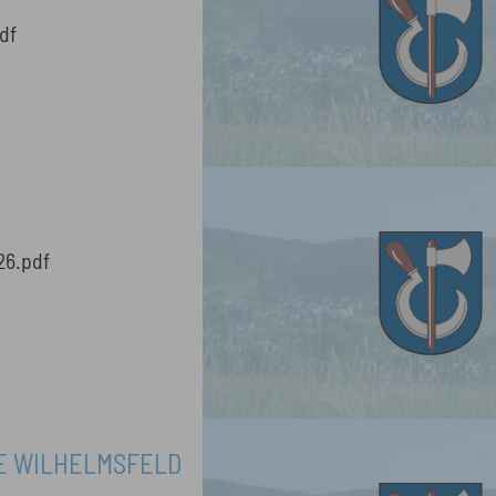
df
26.pdf
E WILHELMSFELD