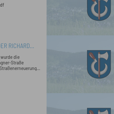
D STELLT
df
DER RICHARD
 wurde die
gner-Straße
e Straßenerneuerung
sse des
ie Möglichkeit,
ßnahme wurde
N DER