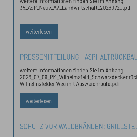
weitere Informationen finden Sie im Anhang
LANDWIRTSCHAFT AB SOFORT DROHNE
35_ASP_Neue_AV_Landwirtschaft_20260720.pdf
VOR DER ERNTE
weiterlesen
PRESSEMITTEILUNG - ASPHALTRÜCKBAU
„WILHELMSFELDER WEG“ UND WANDERPA
weitere Informationen finden Sie im Anhang
JULI GESPERRT
2026_07_09_PM_Wilhelmsfeld_Schwarzdeckenrückbau.pd
Wilhelmsfelder Weg mit Ausweichroute.pdf
weiterlesen
SCHUTZ VOR WALDBRÄNDEN: GRILLSTELLEN IM
GESAMTEN KREISGEBIET BIS AUF WEIT